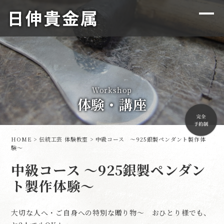
Workshop
体験・講座
HOME
>
伝統工芸 体験教室
>
中級コース 〜925銀製ペンダント製作体
験〜
中級コース ～925銀製ペンダン
ト製作体験～
大切な人へ・ご自身への特別な贈り物～ おひとり様でも、