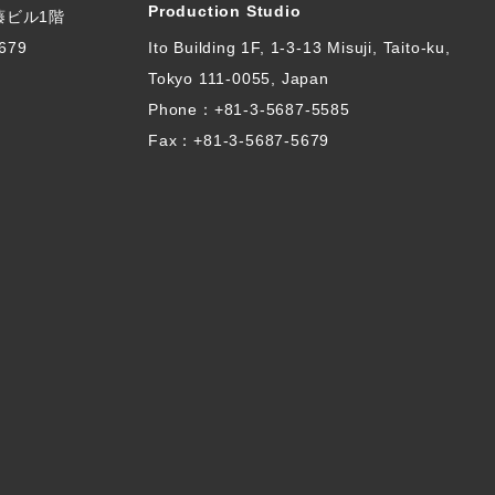
Production Studio
伊藤ビル1階
679
Ito Building 1F, 1-3-13 Misuji, Taito-ku,
Tokyo 111-0055, Japan
Phone：
+81-3-5687-5585
Fax：+81-3-5687-5679