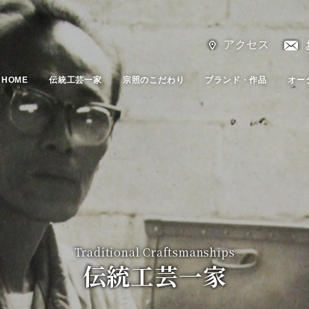
アクセス
HOME
伝統工芸一家
宗照のこだわり
ブランド・作品
オー
Traditional Craftsmanships
伝統工芸一家