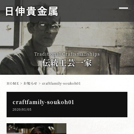
Traditional Craftsmanships
伝統工芸一家
HOME
>
お知らせ
> craftfamily-soukoh01
craftfamily-soukoh01
2020/01/05