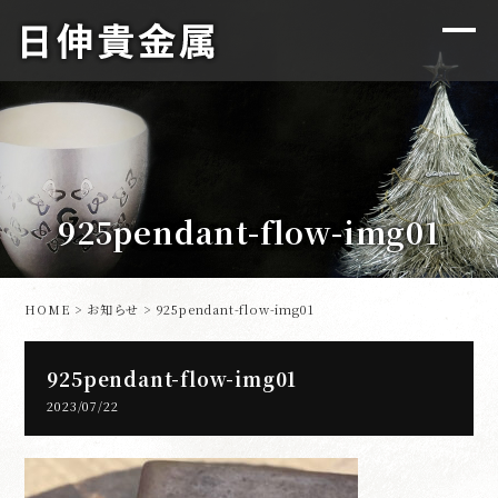
925pendant-flow-img01
HOME
>
お知らせ
> 925pendant-flow-img01
925pendant-flow-img01
2023/07/22