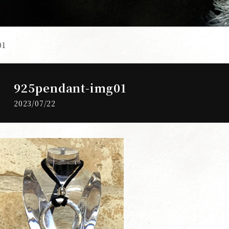
01
925pendant-img01
2023/07/22