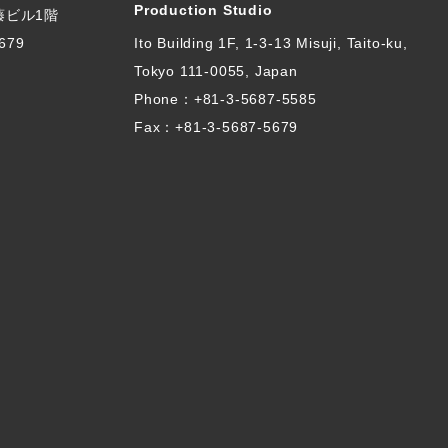
Production Studio
伊藤ビル1階
679
Ito Building 1F, 1-3-13 Misuji, Taito-ku,
Tokyo 111-0055, Japan
Phone：
+81-3-5687-5585
Fax：+81-3-5687-5679