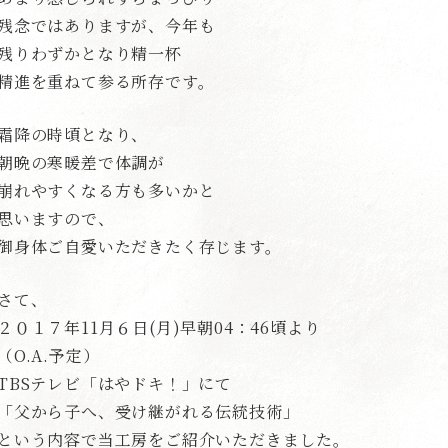
残念ではありますが、今年も
残りわずかとなり精一杯
精進を重ねて参る所存です。
霜降の時頃となり、
朝晩の寒暖差で体調が
崩れやすくなる方も多いかと
思いますので、
御身体ご自愛いただきたく存じます。
さて、
２０１７年11月６日(月)早朝04：46頃より
（O.A.予定）
TBSテレビ「はやドキ！」にて
「父から子へ、受け継がれる伝統技術」
という内容で当工房をご紹介いただきました。