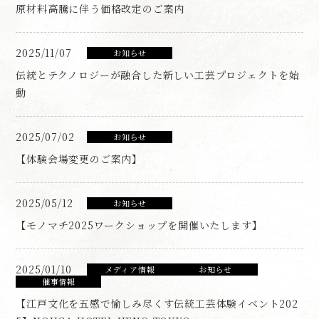
原材料高騰に伴う価格改定のご案内
2025/11/07
お知らせ
伝統とテクノロジーが融合した新しい工芸プロジェクトを始
動
2025/07/02
お知らせ
【体験会場変更のご案内】
2025/05/12
お知らせ
【モノマチ2025ワークショップを開催いたします】
2025/01/10
メディア情報
お知らせ
催事情報
【江戸文化を五感で愉しみ尽くす伝統工芸体験イベント202