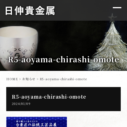
R5-aoyama-chirashi-omote
HOME
>
お知らせ
> R5-aoyama-chirashi-omote
R5-aoyama-chirashi-omote
2024/01/09