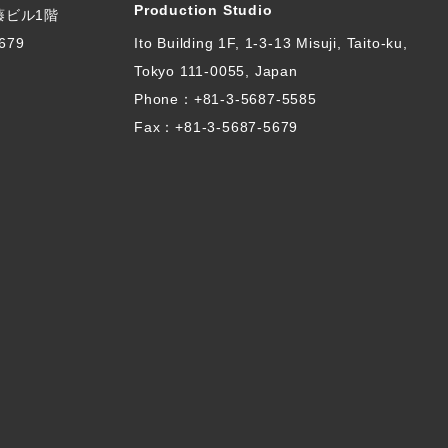
Production Studio
伊藤ビル1階
679
Ito Building 1F, 1-3-13 Misuji, Taito-ku,
Tokyo 111-0055, Japan
Phone：
+81-3-5687-5585
Fax：+81-3-5687-5679