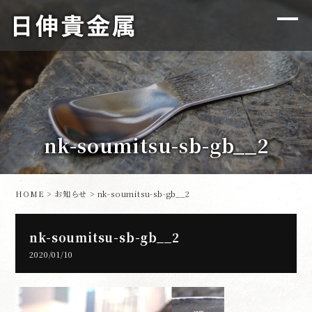
nk-soumitsu-sb-gb__2
HOME
>
お知らせ
> nk-soumitsu-sb-gb__2
nk-soumitsu-sb-gb__2
2020/01/10