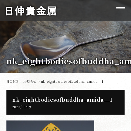
nk_eightbodiesofbuddha_am
HOME
>
お知らせ
> nk_eightbodiesofbuddha_amida__1
nk_eightbodiesofbuddha_amida__1
2023/05/19