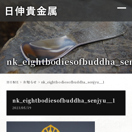
nk_eightbodiesofbuddha_se
HOME
>
お知らせ
> nk_eightbodiesofbuddha_senjyu__1
nk_eightbodiesofbuddha_senjyu__1
2023/05/19