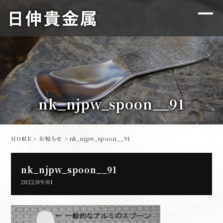
nk_njpw_spoon__91
HOME
>
お知らせ
> nk_njpw_spoon__91
nk_njpw_spoon__91
2022/09/01