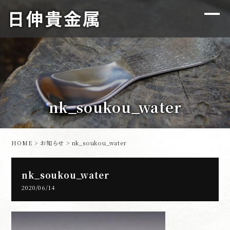
nk_soukou_water
HOME
>
お知らせ
> nk_soukou_water
nk_soukou_water
2020/06/14