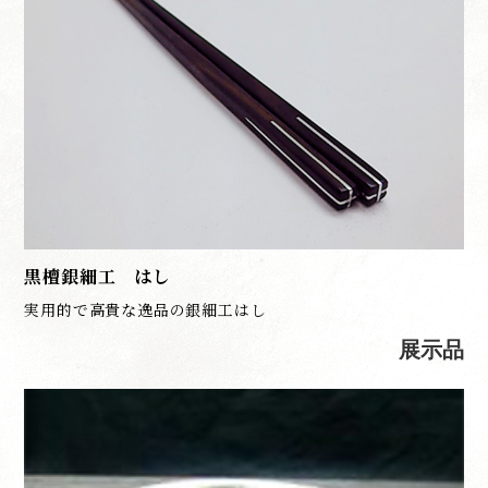
黒檀銀細工 はし
実用的で高貴な逸品の銀細工はし
展示品