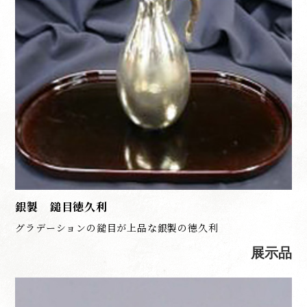
銀製 鎚目徳久利
グラデーションの鎚目が上品な銀製の徳久利
展示品