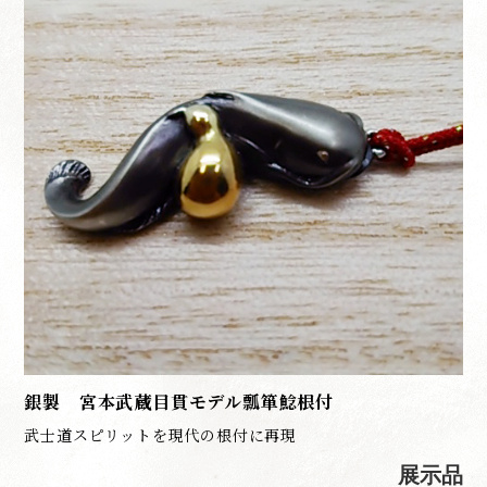
銀製 宮本武蔵目貫モデル瓢箪鯰根付
武士道スピリットを現代の根付に再現
展示品