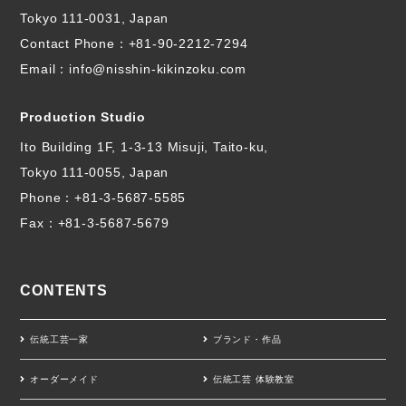
Tokyo 111-0031, Japan
Contact Phone：
+81-90-2212-7294
Email：info@nisshin-kikinzoku.com
Production Studio
Ito Building 1F, 1-3-13 Misuji, Taito-ku,
Tokyo 111-0055, Japan
Phone：
+81-3-5687-5585
Fax：+81-3-5687-5679
CONTENTS
伝統工芸一家
ブランド・作品
オーダーメイド
伝統工芸 体験教室