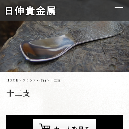
HOME
>
ブランド・作品
>
十二支
十二支