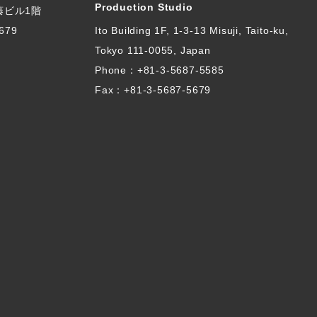
Production Studio
伊藤ビル1階
679
Ito Building 1F, 1-3-13 Misuji, Taito-ku,
Tokyo 111-0055, Japan
Phone：
+81-3-5687-5585
Fax：+81-3-5687-5679