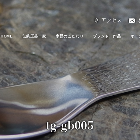
アクセス
HOME
伝統工芸一家
宗照のこだわり
ブランド・作品
オー
tg-gb005